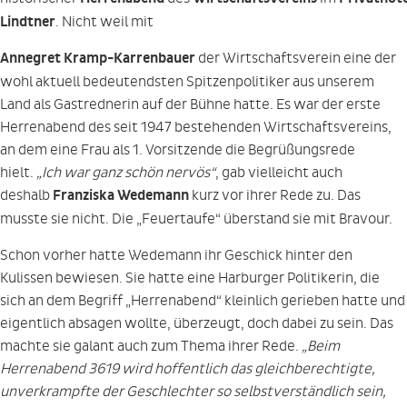
Lindtner
. Nicht weil mit
Annegret Kramp-Karrenbauer
der Wirtschaftsverein eine der
wohl aktuell bedeutendsten Spitzenpolitiker aus unserem
Land als Gastrednerin auf der Bühne hatte. Es war der erste
Herrenabend des seit 1947 bestehenden Wirtschaftsvereins,
an dem eine Frau als 1. Vorsitzende die Begrüßungsrede
hielt.
„Ich war ganz schön nervös“
, gab vielleicht auch
deshalb
Franziska Wedemann
kurz vor ihrer Rede zu. Das
musste sie nicht. Die „Feuertaufe“ überstand sie mit Bravour.
Schon vorher hatte Wedemann ihr Geschick hinter den
Kulissen bewiesen. Sie hatte eine Harburger Politikerin, die
sich an dem Begriff „Herrenabend“ kleinlich gerieben hatte und
eigentlich absagen wollte, überzeugt, doch dabei zu sein. Das
machte sie galant auch zum Thema ihrer Rede.
„Beim
Herrenabend 3619 wird hoffentlich das gleichberechtigte,
unverkrampfte der Geschlechter so selbstverständlich sein,