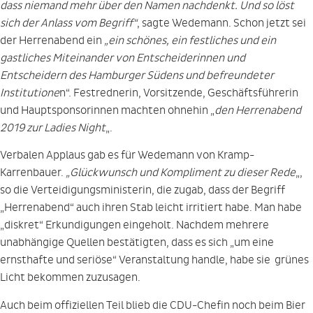
dass niemand mehr über den Namen nachdenkt. Und so löst
sich der Anlass vom Begriff“
, sagte Wedemann. Schon jetzt sei
der Herrenabend ein
„ein schönes, ein festliches und ein
gastliches Miteinander von Entscheiderinnen und
Entscheidern des Hamburger Südens und befreundeter
Institutione
n“. Festrednerin, Vorsitzende, Geschäftsführerin
und Hauptsponsorinnen machten ohnehin „
den Herrenabend
2019 zur Ladies Night
„.
Verbalen Applaus gab es für Wedemann von Kramp-
Karrenbauer.
„Glückwunsch und Kompliment zu dieser Rede
„,
so die Verteidigungsministerin, die zugab, dass der Begriff
„Herrenabend“ auch ihren Stab leicht irritiert habe. Man habe
„diskret“ Erkundigungen eingeholt. Nachdem mehrere
unabhängige Quellen bestätigten, dass es sich „um eine
ernsthafte und seriöse“ Veranstaltung handle, habe sie grünes
Licht bekommen zuzusagen.
Auch beim offiziellen Teil blieb die CDU-Chefin noch beim Bier