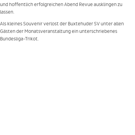
und hoffentlich erfolgreichen Abend Revue ausklingen zu
lassen.
Als kleines Souvenir verlost der Buxtehuder SV unter allen
Gästen der Monatsveranstaltung ein unterschriebenes
Bundesliga-Trikot.
Beginn:
18.10.2017, 18:30 Uhr
Anmeldeschluss:
06.10.2017, 12:00 Uhr
Ort:
Buxtehuder Halle Nord, Kurt-Schumacher-Straße, 21614
Buxtehude