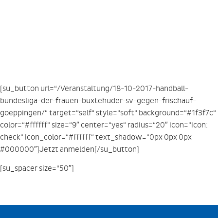
[su_button url=“/Veranstaltung/18-10-2017-handball-
bundesliga-der-frauen-buxtehuder-sv-gegen-frischauf-
goeppingen/“ target=“self“ style=“soft“ background=“#1f3f7c“
color=“#ffffff“ size=“9″ center=“yes“ radius=“20″ icon=“icon:
check“ icon_color=“#ffffff“ text_shadow=“0px 0px 0px
#000000″]Jetzt anmelden[/su_button]
[su_spacer size=“50″]