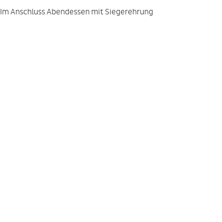
Im Anschluss Abendessen mit Siegerehrung
Beginn:
Freitag den 25.09.2015, 10:00 Uhr
Ort:
Hamburger Land- und Golfclub Hittfeld e.V., Am Golfplatz 24
21218 Seevetal
Gebühren:
75,– inkl. MWSt.