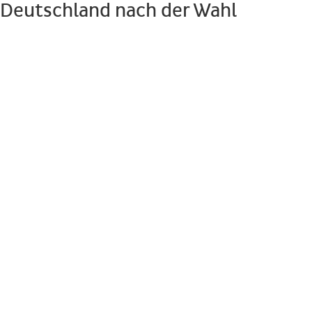
Deutschland nach der Wahl
Beginn:
Freitag den 25.11.1994, 18:00 Uhr
Ort:
Hamburg