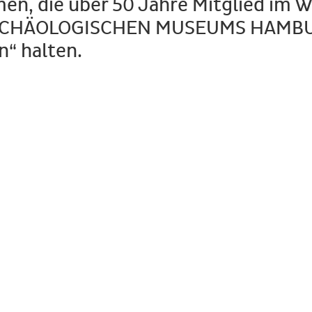
n, die über 50 Jahre Mitglied im Wi
s ARCHÄOLOGISCHEN MUSEUMS HAMBU
n“ halten.
Beginn:
Mittwoch den 27.08.2014, 18:00 Uhr
Ort:
tel Lindtner, Heimfelder Str. 123, 21075 Hamburg