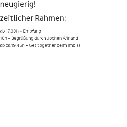
neugierig!
zeitlicher Rahmen:
ab 17.30h – Empfang
18h – Begrüßung durch Jochen Winand
ab ca.19.45h – Get together beim Imbiss
Beginn:
Donnerstag den 29.09.2016, 18:00 Uhr
Ort:
Privathotel Lindter, Heimfelder Straße 123, 21075 Hamburg