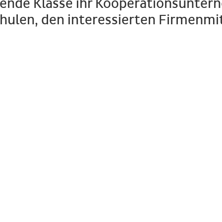
hmende Klasse ihr Kooperationsunte
hulen, den interessierten Firmenmit
Beginn:
Montag den 30.03.2015, 17:00 Uhr
Ort:
 I der TUHH, Schwarzenbergstr. 93, Geb. H, 21073