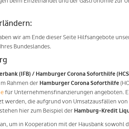
gen beim Einzelhandel und der Gastronomie zur U
rländern:
en wir am Ende dieser Seite Hilfsangebote unsere
Ihres Bundeslandes.
rg
erbank (IFB) / Hamburger Corona Soforthilfe (HCS
im Rahmen der
Hamburger Corona Soforthilfe
(HC
me
für Unternehmensfinanzierungen angeboten. E
tzt werden, die aufgrund von Umsatzausfällen v
stehen hier zum Beispiel der
Hamburg-Kredit Liqu
n, um in Kooperation mit der Hausbank sowohl die