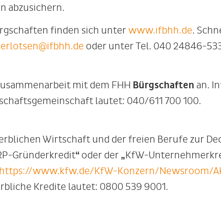
en abzusichern.
ürgschaften finden sich unter
www.ifbhh.de
. Schn
derlotsen@ifbhh.de
oder unter Tel. 040 24846-533
 Zusammenarbeit mit dem FHH
Bürgschaften
an. I
gschaftsgemeinschaft lautet: 040/611 700 100.
rblichen Wirtschaft und der freien Berufe zur D
RP-Gründerkredit
“
oder der
„
KfW-Unternehmerkre
https://www.kfw.de/KfW-Konzern/Newsroom/Ak
rbliche Kredite lautet: 0800 539 9001.