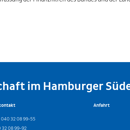
schaft im Hamburger Süd
kontakt
Anfahrt
:
040 32 08 99-55
 32 08 99-92